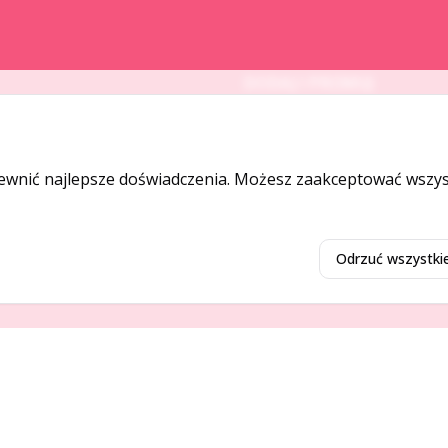
DODAJ I PROMUJ
Dodaj ogłoszenie
Dodaj firmę
ewnić najlepsze doświadczenia. Możesz zaakceptować wszyst
Promuj ogłoszenie
Odrzuć wszystki