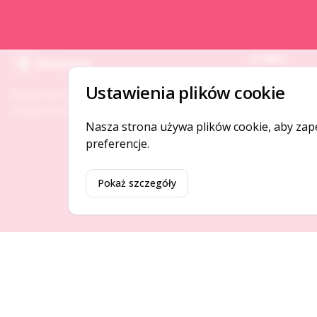
O NAS
Gotpage
O serwisie
Ustawienia plików cookie
Platforma ogłoszeń i firm, która łączy ludzi i
Kontakt
rozwija biznes w Twojej okolicy.
Nasza strona używa plików cookie, aby zap
preferencje.
Pokaż szczegóły
©
2026
Gotpage. Wszelkie prawa zastrzeżone.