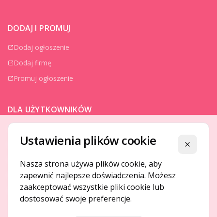
DODAJ I PROMUJ
Dodaj ogłoszenie
Dodaj firmę
Promuj ogłoszenie
DLA UŻYTKOWNIKÓW
Centrum pomocy
Ustawienia plików cookie
Jak to działa
Zamknij
Bezpieczeństwo
Nasza strona używa plików cookie, aby
zapewnić najlepsze doświadczenia. Możesz
Usługi premium
zaakceptować wszystkie pliki cookie lub
Regulamin
dostosować swoje preferencje.