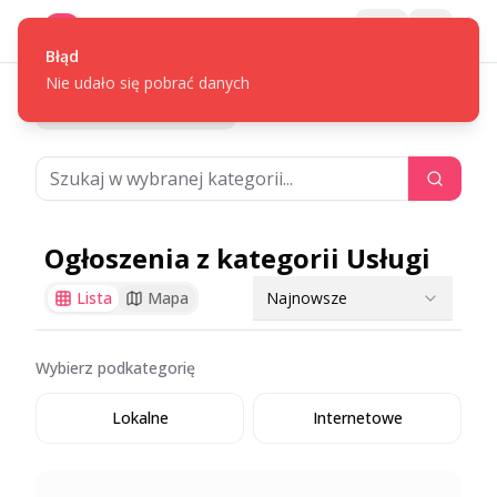
Gotpage
Menu
Błąd
Nie udało się pobrać danych
/
Powrót do ogłoszeń
Usługi
Ogłoszenia z kategorii Usługi
Najnowsze
Lista
Mapa
Wybierz podkategorię
Lokalne
Internetowe