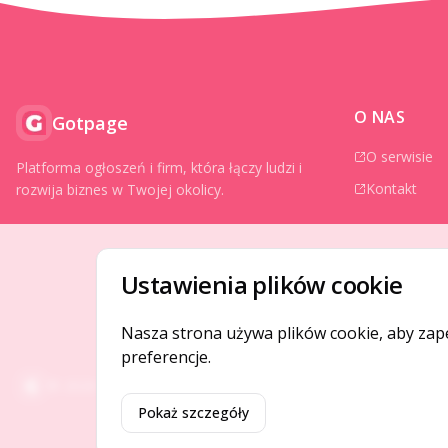
O NAS
Gotpage
O serwisie
Platforma ogłoszeń i firm, która łączy ludzi i
Kontakt
rozwija biznes w Twojej okolicy.
Ustawienia plików cookie
Nasza strona używa plików cookie, aby zap
preferencje.
©
2026
Gotpage. Wszelkie prawa zastrzeżone.
Pokaż szczegóły