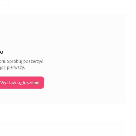
to
rii
. Spróbuj poszerzyć
dź pierwszy.
Wystaw ogłoszenie