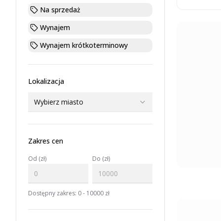
Na sprzedaż
Wynajem
Wynajem krótkoterminowy
Lokalizacja
Wybierz miasto
Zakres cen
Od (zł)
Do (zł)
Dostępny zakres:
0
-
10000
zł