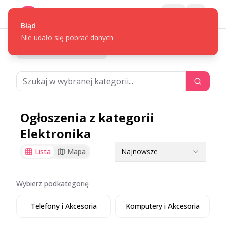
Gotpage
Menu
Błąd
Nie udało się pobrać danych
/
Powrót do ogłoszeń
Elektronika
Ogłoszenia z kategorii
Elektronika
Najnowsze
Lista
Mapa
Wybierz podkategorię
Telefony i Akcesoria
Komputery i Akcesoria