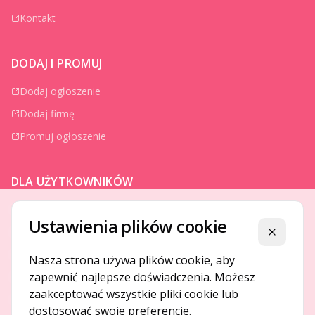
Kontakt
DODAJ I PROMUJ
Dodaj ogłoszenie
Dodaj firmę
Promuj ogłoszenie
DLA UŻYTKOWNIKÓW
Centrum pomocy
Ustawienia plików cookie
Jak to działa
Zamknij
Bezpieczeństwo
Nasza strona używa plików cookie, aby
zapewnić najlepsze doświadczenia. Możesz
Usługi premium
zaakceptować wszystkie pliki cookie lub
Regulamin
dostosować swoje preferencje.