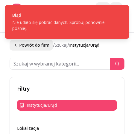
Gotpage
Menu
Błąd
Nie udało się pobrać danych. Spróbuj ponownie
później.
/
/
Powrót do firm
Szukaj
Instytucja/Urąd
Filtry
Instytucja/Urąd
Lokalizacja