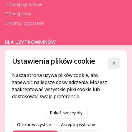
Dodaj ogłoszenie
Dodaj firmę
Promuj ogłoszenie
DLA UŻYTKOWNIKÓW
Centrum pomocy
Ustawienia plików cookie
Jak to działa
Zamknij
Bezpieczeństwo
Nasza strona używa plików cookie, aby
zapewnić najlepsze doświadczenia. Możesz
Usługi premium
zaakceptować wszystkie pliki cookie lub
Regulamin
dostosować swoje preferencje.
Pokaż szczegóły
©
2026
Gotpage. Wszelkie prawa zastrzeżone.
Przeł
Odrzuć wszystkie
Akceptuj wybrane