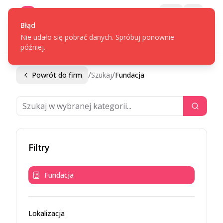
Gotpage
Menu
Błąd
Nie udało się pobrać danych. Spróbuj ponownie
później.
/
/
Powrót do firm
Szukaj
Fundacja
Filtry
Fundacja
Lokalizacja