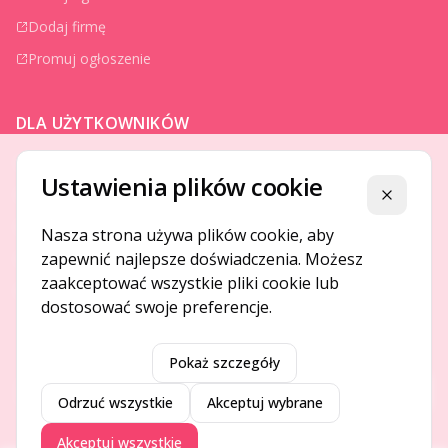
Dodaj firmę
Promuj ogłoszenie
DLA UŻYTKOWNIKÓW
Centrum pomocy
Ustawienia plików cookie
Jak to działa
Zamknij
Bezpieczeństwo
Nasza strona używa plików cookie, aby
zapewnić najlepsze doświadczenia. Możesz
Usługi premium
zaakceptować wszystkie pliki cookie lub
Regulamin
dostosować swoje preferencje.
Pokaż szczegóły
©
2026
Gotpage. Wszelkie prawa zastrzeżone.
Przeł
Odrzuć wszystkie
Akceptuj wybrane
Akceptuj wszystkie