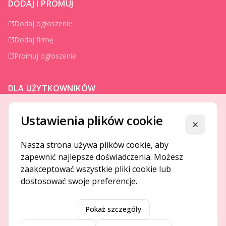
DODAJ I PROMUJ
Dodaj ogłoszenie
Dodaj firmę
Promuj ogłoszenie
DLA UŻYTKOWNIKÓW
Centrum pomocy
Ustawienia plików cookie
Jak to działa
Zamknij
Bezpieczeństwo
Nasza strona używa plików cookie, aby
zapewnić najlepsze doświadczenia. Możesz
Usługi premium
zaakceptować wszystkie pliki cookie lub
Regulamin
dostosować swoje preferencje.
Pokaż szczegóły
©
2026
Gotpage. Wszelkie prawa zastrzeżone.