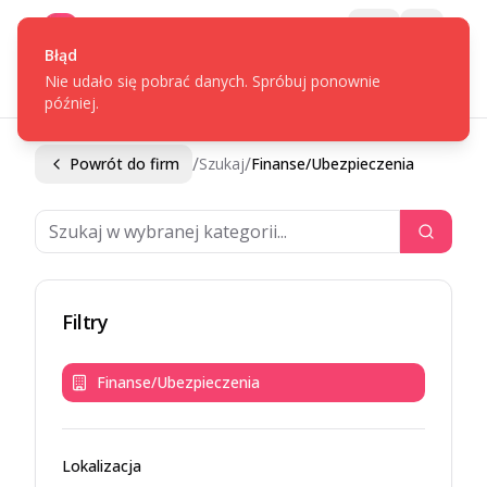
Gotpage
Menu
Błąd
Nie udało się pobrać danych. Spróbuj ponownie
później.
/
/
Powrót do firm
Szukaj
Finanse/Ubezpieczenia
Filtry
Finanse/Ubezpieczenia
Lokalizacja