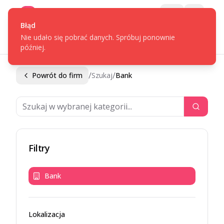
Gotpage
Menu
Błąd
Nie udało się pobrać danych. Spróbuj ponownie
później.
/
/
Powrót do firm
Szukaj
Bank
Filtry
Bank
Lokalizacja