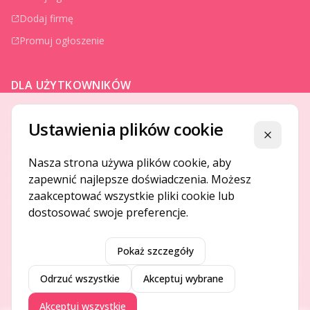
Dodaj firmę
Promuj ogłoszenie
DLA UŻYTKOWNIKÓW
Centrum pomocy
Ustawienia plików cookie
Jak to działa
Zamknij
Bezpieczeństwo
Nasza strona używa plików cookie, aby
zapewnić najlepsze doświadczenia. Możesz
Usługi premium
zaakceptować wszystkie pliki cookie lub
Regulamin
dostosować swoje preferencje.
Pokaż szczegóły
©
2026
Gotpage. Wszelkie prawa zastrzeżone.
Przeł
Odrzuć wszystkie
Akceptuj wybrane
Akceptuj wszystkie