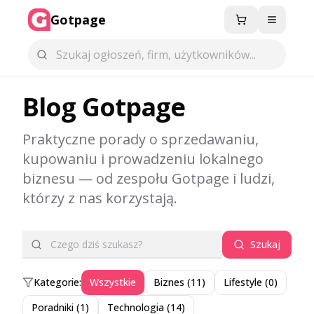
Gotpage
Menu
Blog Gotpage
Praktyczne porady o sprzedawaniu,
kupowaniu i prowadzeniu lokalnego
biznesu — od zespołu Gotpage i ludzi,
którzy z nas korzystają.
Szukaj
Kategorie:
Wszystkie
Biznes
(
11
)
Lifestyle
(
0
)
Poradniki
(
1
)
Technologia
(
14
)