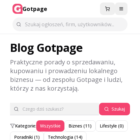
Gotpage
Menu
Blog Gotpage
Praktyczne porady o sprzedawaniu,
kupowaniu i prowadzeniu lokalnego
biznesu — od zespołu Gotpage i ludzi,
którzy z nas korzystają.
Szukaj
Kategorie:
Wszystkie
Biznes
(
11
)
Lifestyle
(
0
)
Poradniki
(
1
)
Technologia
(
14
)