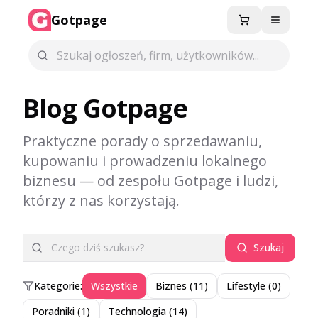
Gotpage
Menu
Blog Gotpage
Praktyczne porady o sprzedawaniu,
kupowaniu i prowadzeniu lokalnego
biznesu — od zespołu Gotpage i ludzi,
którzy z nas korzystają.
Szukaj
Kategorie:
Wszystkie
Biznes
(
11
)
Lifestyle
(
0
)
Poradniki
(
1
)
Technologia
(
14
)