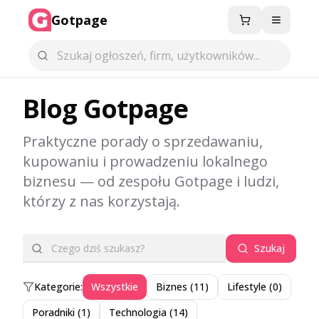
Gotpage
Menu
Blog Gotpage
Praktyczne porady o sprzedawaniu,
kupowaniu i prowadzeniu lokalnego
biznesu — od zespołu Gotpage i ludzi,
którzy z nas korzystają.
Szukaj
Kategorie:
Wszystkie
Biznes
(
11
)
Lifestyle
(
0
)
Poradniki
(
1
)
Technologia
(
14
)