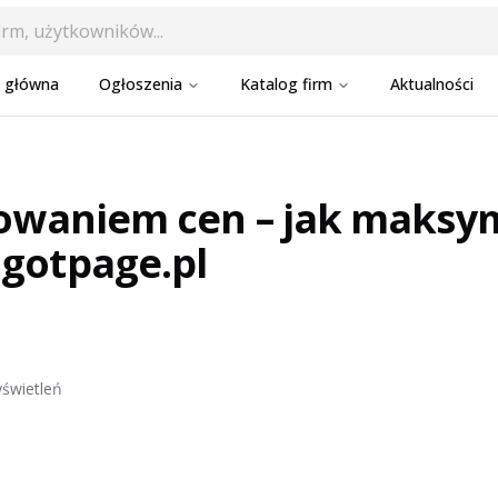
a główna
Ogłoszenia
Katalog firm
Aktualności
gowaniem cen – jak maksy
gotpage.pl
świetleń