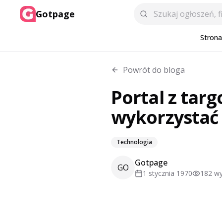
Gotpage
Stron
Powrót do bloga
Portal z tar
wykorzystać 
Technologia
Gotpage
GO
1 stycznia 1970
182
wy
Wprowadzenie