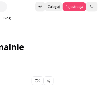
Zaloguj
Rejestracja
Przełącz motyw
Blog
malnie
0