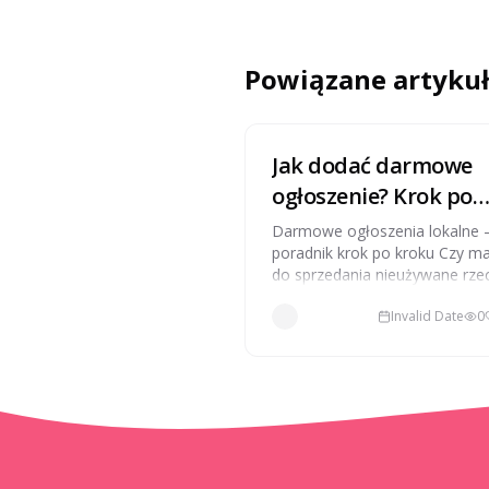
Powiązane artyku
Jak dodać darmowe
ogłoszenie? Krok po
kroku dla
Darmowe ogłoszenia lokalne 
początkujących
poradnik krok po kroku Czy m
do sprzedania nieużywane rze
oferujesz usługę lub szukasz
Invalid Date
0
nowego pracownika?