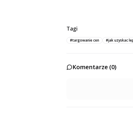
Tagi
#
targowanie cen
#
jak uzyskac le
Komentarze (
0
)