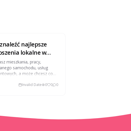
 znaleźć najlepsze
oszenia lokalne w
im mieście?
sz mieszkania, pracy,
anego samochodu, usług
ntowych, a może chcesz coś
edać? W takim przypadku
Invalid Date
0
0
0
epszym rozwiązaniem są
zenia lokalne.