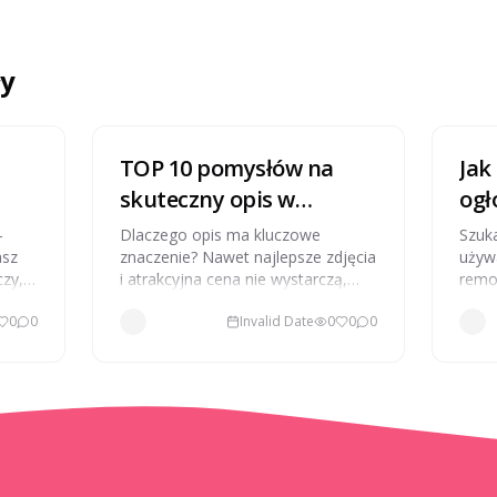
ły
TOP 10 pomysłów na
Jak
skuteczny opis w
ogł
ogłoszeniu sprzedaży
Two
–
Dlaczego opis ma kluczowe
Szuka
asz
znaczenie? Nawet najlepsze zdjęcia
używ
czy,
i atrakcyjna cena nie wystarczą,
remo
jeśli opis jest słaby. To właśnie
sprz
0
0
Invalid Date
0
0
0
treść ogłoszenia decyduje, czy ktoś
najl
się zatrzyma, zainteresuje i
ogłos
ostatecznie kupi.