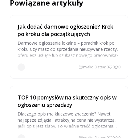
Powiązane artykuły
Jak dodać darmowe ogłoszenie? Krok
po kroku dla początkujących
Darmowe ogłoszenia lokalne – poradnik krok po
kroku Czy masz do sprzedania nieużywane rzeczy,
oferujesz usługę lub szukasz nowego pracownika?
Invalid Date
0
0
0
TOP 10 pomysłów na skuteczny opis w
ogłoszeniu sprzedaży
Dlaczego opis ma kluczowe znaczenie? Nawet
najlepsze zdjęcia i atrakcyjna cena nie wystarczą,
jeśli opis jest słaby. To właśnie treść ogłoszenia
decyduje, czy ktoś się zatrzyma, zainteresuje i
Invalid Date
0
0
0